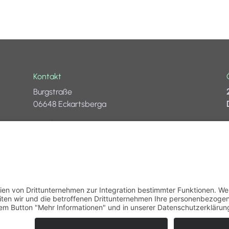
Kontakt
Burgstraße
06648 Eckartsberga
Telefon: 034467 20019
E-Mail:
info@sommerrodelbahn-
eckartsberga.de
gle Bewertungen
Zahlung & Versand
Widerruf
AGB