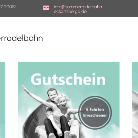
7 20019
info@sommerrodelbahn-

eckartsberga.de
rrodelbahn