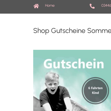
Home
03446


Shop Gutscheine Somme